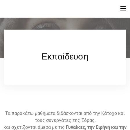
Αρχική
Η Έδρα
Εκπαίδευση
Ποιοι είμαστε
Εκδηλώσεις
Η Διευθύντρια
Σεμινάρια – Διαλέξεις
Επίσημα Έγγραφα
Συνεργάτες
Συνέδρια
Έρευνα
Πρακτική
Notebooks
Επικοινωνία
Εκπαίδευση
Νέα
Τα παρακάτω μαθήματα διδάσκονται από την Κάτοχο και
τους συνεργάτες τη
ς Έδρας,
και σχετίζονται άμεσα με τις
Γυναίκες, την Ειρήνη και την